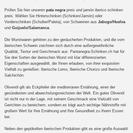
Prüfen Sie hier unseren
pata negra
preis und jamón iberico schinken
preis. Wählen Sie Hinterschinken (Schinken/Jamón) oder
Vorderschinken (Schulter/Paleta), von Schweinen aus
Jabugo/Huelva
und
Guijuelo/Salamanca
.
Die Wurstwaren gehören zu den geräucherten Produkten, und die vom
iberischen Schwein zeichnen sich durch eine außergewöhnliche
Qualität, Textur und Geschmack aus. Pantanegra-Schinken.ch hat für
Sie drei Sorten der iberischen Wurst mit klar differenzierten
Eigenschaften ausgewählt, die Ihnen erlauben, von ihrer exquisiten
Vielfalt zu genießen: Iberische Lomo, Iberische Chorizo und Iberische
Salchichón.
Olivenöl gilt als Eckpfeiler der mediterranen Ernährung, einer der
gesündesten und abwechslungsreichsten der Welt. Ein gutes Olivenöl
ist nicht nur in der Lage, mit seinem Geschmack eine Vielzahl von
Gerichten zu bereichern, sondern es trägt auch wichtige Nährstoffe mit
großem Wert für Ihre Ernährung und Ihre Gesundheit zu Ihrem Essen
bei.
Neben den gepökelten iberischen Produkten gibt es eine große Auswahl