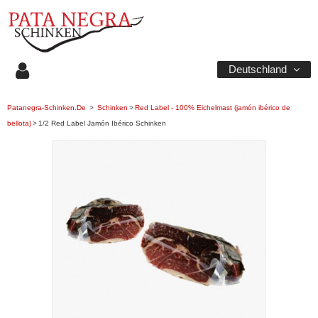
Deutschland
Patanegra-Schinken.de
>
Schinken
>
Red Label - 100% Eichelmast (jamón ibérico de
bellota)
>
1/2 Red Label Jamón Ibérico Schinken