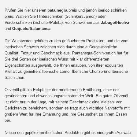
Prüfen Sie hier unseren
pata negra
preis und jamón iberico schinken
preis. Wählen Sie Hinterschinken (Schinken/Jamón) oder
Vorderschinken (Schulter/Paleta), von Schweinen aus
Jabugo/Huelva
und
Guijuelo/Salamanca
.
Die Wurstwaren gehören zu den geräucherten Produkten, und die vom
iberischen Schwein zeichnen sich durch eine außergewöhnliche
Qualität, Textur und Geschmack aus. Pantanegra-Schinken.ch hat für
Sie drei Sorten der iberischen Wurst mit klar differenzierten
Eigenschaften ausgewählt, die Ihnen erlauben, von ihrer exquisiten
Vielfalt zu genießen: Iberische Lomo, Iberische Chorizo und Iberische
Salchichón.
Olivenöl gilt als Eckpfeiler der mediterranen Ernährung, einer der
gesündesten und abwechslungsreichsten der Welt. Ein gutes Olivenöl
ist nicht nur in der Lage, mit seinem Geschmack eine Vielzahl von
Gerichten zu bereichern, sondern es trägt auch wichtige Nährstoffe mit
großem Wert für Ihre Ernährung und Ihre Gesundheit zu Ihrem Essen
bei.
Neben den gepökelten iberischen Produkten gibt es eine große Auswahl