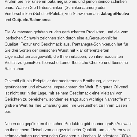
Prüfen Sie hier unseren
pata negra
preis und jamón iberico schinken
preis. Wählen Sie Hinterschinken (Schinken/Jamón) oder
Vorderschinken (Schulter/Paleta), von Schweinen aus
Jabugo/Huelva
und
Guijuelo/Salamanca
.
Die Wurstwaren gehören zu den geräucherten Produkten, und die vom
iberischen Schwein zeichnen sich durch eine außergewöhnliche
Qualität, Textur und Geschmack aus. Pantanegra-Schinken.ch hat für
Sie drei Sorten der iberischen Wurst mit klar differenzierten
Eigenschaften ausgewählt, die Ihnen erlauben, von ihrer exquisiten
Vielfalt zu genießen: Iberische Lomo, Iberische Chorizo und Iberische
Salchichón.
Olivenöl gilt als Eckpfeiler der mediterranen Ernährung, einer der
gesündesten und abwechslungsreichsten der Welt. Ein gutes Olivenöl
ist nicht nur in der Lage, mit seinem Geschmack eine Vielzahl von
Gerichten zu bereichern, sondern es trägt auch wichtige Nährstoffe mit
großem Wert für Ihre Ernährung und Ihre Gesundheit zu Ihrem Essen
bei.
Neben den gepökelten iberischen Produkten gibt es eine große Auswahl
an iberischem Fleisch von ausgezeichneter Qualität, um alle Arten von
schmackhaften und gesunden Gerichten zu kochen. Mindestens 100kg