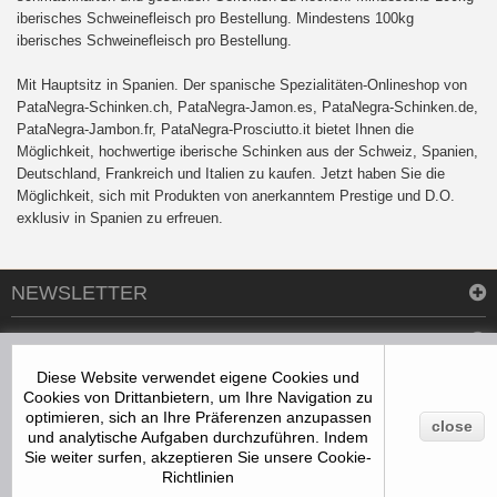
iberisches Schweinefleisch pro Bestellung. Mindestens 100kg
iberisches Schweinefleisch pro Bestellung.
Mit Hauptsitz in Spanien. Der spanische Spezialitäten-Onlineshop von
PataNegra-Schinken.ch, PataNegra-Jamon.es, PataNegra-Schinken.de,
PataNegra-Jambon.fr, PataNegra-Prosciutto.it bietet Ihnen die
Möglichkeit, hochwertige iberische Schinken aus der Schweiz, Spanien,
Deutschland, Frankreich und Italien zu kaufen. Jetzt haben Sie die
Möglichkeit, sich mit Produkten von anerkanntem Prestige und D.O.
exklusiv in Spanien zu erfreuen.
NEWSLETTER
INFORMATION
Diese Website verwendet eigene Cookies und
KAUFEN SIE JAMÓN IBÉRICO SCHINKEN
Cookies von Drittanbietern, um Ihre Navigation zu
optimieren, sich an Ihre Präferenzen anzupassen
close
KONTAKTIEREN SIE UNS
und analytische Aufgaben durchzuführen. Indem
Sie weiter surfen, akzeptieren Sie unsere
Cookie-
Richtlinien